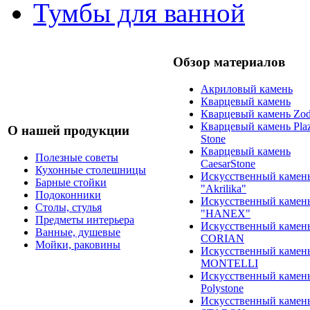
Тумбы для ванной
Обзор материалов
Акриловый камень
Кварцевый камень
Кварцевый камень Zod
Кварцевый камень Pla
О нашей продукции
Stone
Кварцевый камень
Полезные советы
CaesarStone
Кухонные столешницы
Искусственный камен
Барные стойки
"Akrilika"
Подоконники
Искусственный камен
Столы, стулья
"HANEX"
Предметы интерьера
Искусственный камен
Ванные, душевые
CORIAN
Мойки, раковины
Искусственный камен
MONTELLI
Искусственный камен
Polystone
Искусственный камен