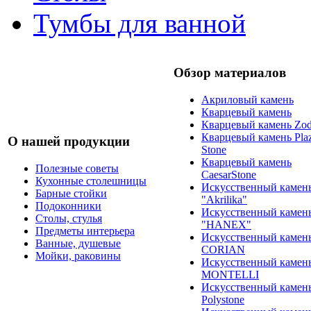
Тумбы для ванной
Обзор материалов
Акриловый камень
Кварцевый камень
Кварцевый камень Zod
Кварцевый камень Pla
О нашей продукции
Stone
Кварцевый камень
Полезные советы
CaesarStone
Кухонные столешницы
Искусственный камен
Барные стойки
"Akrilika"
Подоконники
Искусственный камен
Столы, стулья
"HANEX"
Предметы интерьера
Искусственный камен
Ванные, душевые
CORIAN
Мойки, раковины
Искусственный камен
MONTELLI
Искусственный камен
Polystone