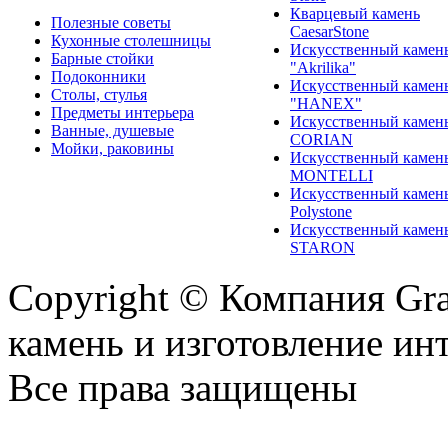
Кварцевый камень
Полезные советы
CaesarStone
Кухонные столешницы
Искусственный камен
Барные стойки
"Akrilika"
Подоконники
Искусственный камен
Столы, стулья
"HANEX"
Предметы интерьера
Искусственный камен
Ванные, душевые
CORIAN
Мойки, раковины
Искусственный камен
MONTELLI
Искусственный камен
Polystone
Искусственный камен
STARON
Copyright © Компания Gr
камень и изготовление ин
Все права защищены