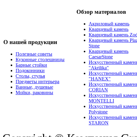
Обзор материалов
Акриловый камень
Кварцевый камень
Кварцевый камень Zod
Кварцевый камень Pla
О нашей продукции
Stone
Кварцевый камень
Полезные советы
CaesarStone
Кухонные столешницы
Искусственный камен
Барные стойки
"Akrilika"
Подоконники
Искусственный камен
Столы, стулья
"HANEX"
Предметы интерьера
Искусственный камен
Ванные, душевые
CORIAN
Мойки, раковины
Искусственный камен
MONTELLI
Искусственный камен
Polystone
Искусственный камен
STARON