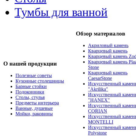
Тумбы для ванной
Обзор материалов
Акриловый камень
Кварцевый камень
Кварцевый камень Zod
Кварцевый камень Pla
О нашей продукции
Stone
Кварцевый камень
Полезные советы
CaesarStone
Кухонные столешницы
Искусственный камен
Барные стойки
"Akrilika"
Подоконники
Искусственный камен
Столы, стулья
"HANEX"
Предметы интерьера
Искусственный камен
Ванные, душевые
CORIAN
Мойки, раковины
Искусственный камен
MONTELLI
Искусственный камен
Polystone