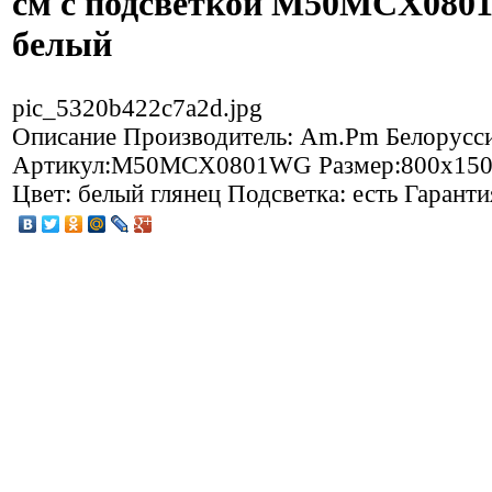
см с подсветкой M50MCX08
белый
pic_5320b422c7a2d.jpg
Описание
Производитель: Am.Pm Белорусс
Артикул:M50MCX0801WG Размер:800х150
Цвет: белый глянец Подсветка: есть Гарантия