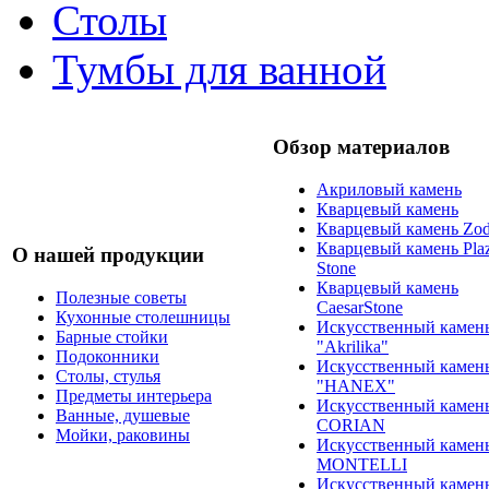
Столы
Тумбы для ванной
Обзор материалов
Акриловый камень
Кварцевый камень
Кварцевый камень Zod
Кварцевый камень Pla
О нашей продукции
Stone
Кварцевый камень
Полезные советы
CaesarStone
Кухонные столешницы
Искусственный камен
Барные стойки
"Akrilika"
Подоконники
Искусственный камен
Столы, стулья
"HANEX"
Предметы интерьера
Искусственный камен
Ванные, душевые
CORIAN
Мойки, раковины
Искусственный камен
MONTELLI
Искусственный камен