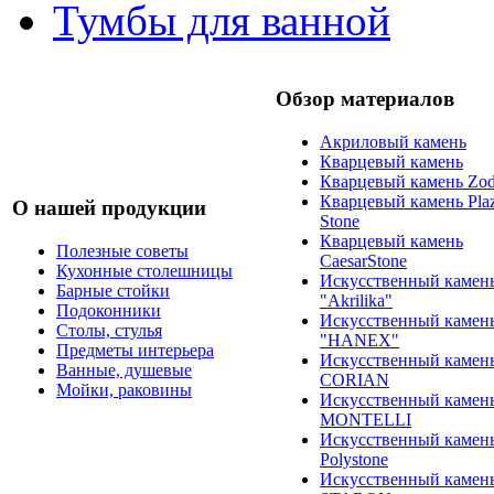
Тумбы для ванной
Обзор материалов
Акриловый камень
Кварцевый камень
Кварцевый камень Zod
Кварцевый камень Pla
О нашей продукции
Stone
Кварцевый камень
Полезные советы
CaesarStone
Кухонные столешницы
Искусственный камен
Барные стойки
"Akrilika"
Подоконники
Искусственный камен
Столы, стулья
"HANEX"
Предметы интерьера
Искусственный камен
Ванные, душевые
CORIAN
Мойки, раковины
Искусственный камен
MONTELLI
Искусственный камен
Polystone
Искусственный камен