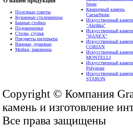
О нашей продукции
Stone
Кварцевый камень
Полезные советы
CaesarStone
Кухонные столешницы
Искусственный камен
Барные стойки
"Akrilika"
Подоконники
Искусственный камен
Столы, стулья
"HANEX"
Предметы интерьера
Искусственный камен
Ванные, душевые
CORIAN
Мойки, раковины
Искусственный камен
MONTELLI
Искусственный камен
Polystone
Искусственный камен
STARON
Copyright © Компания Gr
камень и изготовление ин
Все права защищены