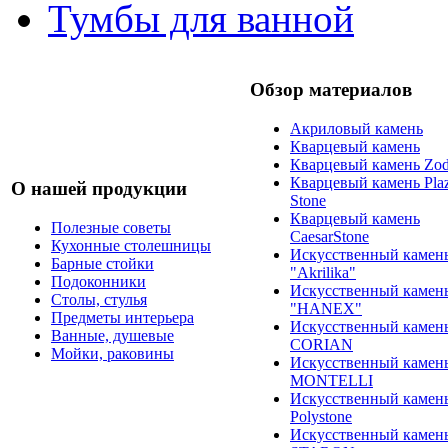
Тумбы для ванной
Обзор материалов
Акриловый камень
Кварцевый камень
Кварцевый камень Zod
Кварцевый камень Pla
О нашей продукции
Stone
Кварцевый камень
Полезные советы
CaesarStone
Кухонные столешницы
Искусственный камен
Барные стойки
"Akrilika"
Подоконники
Искусственный камен
Столы, стулья
"HANEX"
Предметы интерьера
Искусственный камен
Ванные, душевые
CORIAN
Мойки, раковины
Искусственный камен
MONTELLI
Искусственный камен
Polystone
Искусственный камен