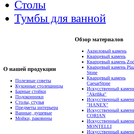
Столы
Тумбы для ванной
Обзор материалов
Акриловый камень
Кварцевый камень
Кварцевый камень Zod
Кварцевый камень Pla
О нашей продукции
Stone
Кварцевый камень
Полезные советы
CaesarStone
Кухонные столешницы
Искусственный камен
Барные стойки
"Akrilika"
Подоконники
Искусственный камен
Столы, стулья
"HANEX"
Предметы интерьера
Искусственный камен
Ванные, душевые
CORIAN
Мойки, раковины
Искусственный камен
MONTELLI
Искусственный камен