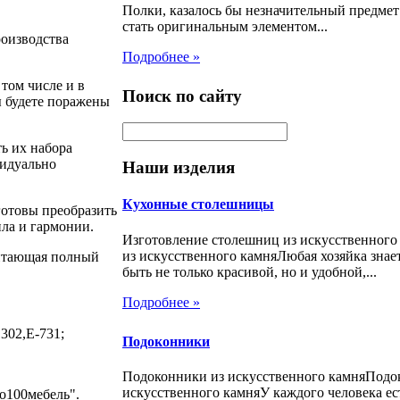
Полки, казалось бы незначительный предмет
стать оригинальным элементом...
роизводства
Подробнее »
том числе и в
Поиск по сайту
ы будете поражены
ь их набора
идуально
Наши изделия
Кухонные столешницы
отовы преобразить
ла и гармонии.
Изготовление столешниц из искусственног
из искусственного камняЛюбая хозяйка знает
читающая полный
быть не только красивой, но и удобной,...
Подробнее »
302,Е-731;
Подоконники
Подоконники из искусственного камняПодо
искусственного камняУ каждого человека ес
о100мебель".