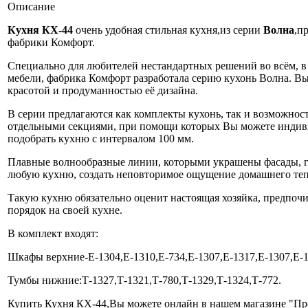
Описание
Кухня КХ-44
очень удобная стильная кухня,из серии
Волна
,п
фабрики Комфорт.
Специально для любителей нестандартных решений во всём, в 
мебели, фабрика Комфорт разработала серию кухонь Волна. В
красотой и продуманностью её дизайна.
В серии предлагаются как комплекты кухонь, так и возможност
отдельными секциями, при помощи которых Вы можете индив
подобрать кухню с интервалом 100 мм.
Плавные волнообразные линии, которыми украшены фасады, г
любую кухню, создать неповторимое ощущение домашнего теп
Такую кухню обязательно оценит настоящая хозяйка, предпо
порядок на своей кухне.
В комплект входят:
Шкафы верхние-Е-1304,Е-1310,Е-734,Е-1307,Е-1317,Е-1307,Е-1
Тумбы нижние:Т-1327,Т-1321,Т-780,Т-1329,Т-1324,Т-772.
Купить Кухня КХ-44,Вы можете онлайн в нашем магазине "Пр