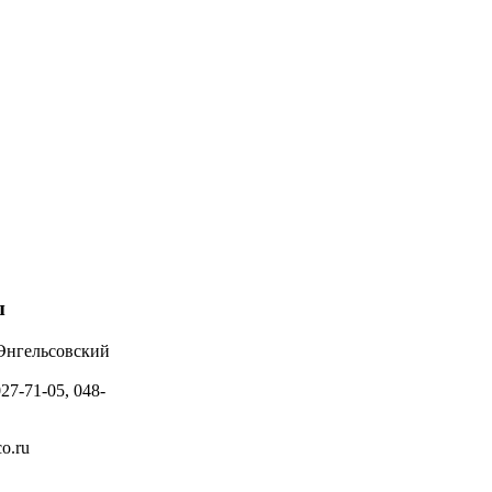
ы
 Энгельсовский
027-71-05, 048-
o.ru