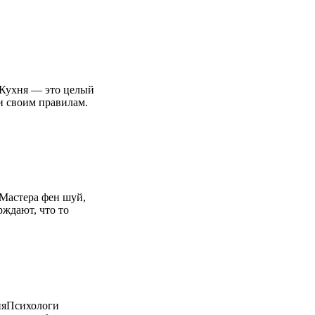
яКухня — это целый
и своим правилам.
Мастера фен шуй,
рждают, что то
няПсихологи