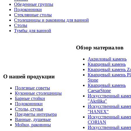
Обеденные группы
Подоконники
Стеклянные столы
Столешницы и раковины для ванной
Столы
Тумбы для ванной
Обзор материалов
Акриловый камень
Кварцевый камень
Кварцевый камень Zo
Кварцевый камень Pl
О нашей продукции
Stone
Кварцевый камень
Полезные советы
CaesarStone
Кухонные столешницы
Искусственный каме
Барные стойки
"Akrilika"
Подоконники
Искусственный каме
Столы, стулья
"HANEX"
Предметы интерьера
Искусственный каме
Ванные, душевые
CORIAN
Мойки, раковины
Искусственный каме