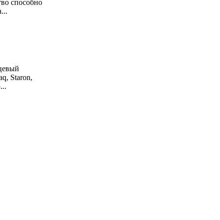
тво способно
...
рцевый
q, Staron,
...