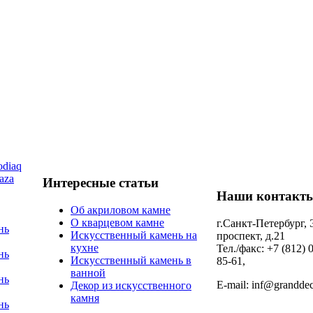
diaq
aza
Интересные статьи
Наши контакт
Об акриловом камне
О кварцевом камне
г.Санкт-Петербург,
нь
Искусственный камень на
проспект, д.21
кухне
Тел./факс: +7 (812) 
нь
Искусственный камень в
85-61,
ванной
нь
E-mail: inf@granddec
Декор из искусственного
камня
нь