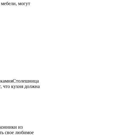
 мебели, могут
о камняСтолешница
, что кухня должна
конники из
ть свое любимое