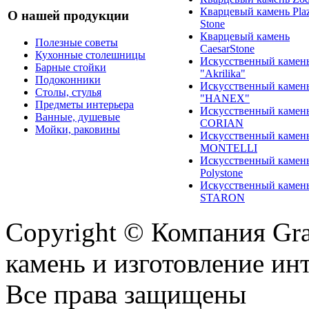
Кварцевый камень Pla
О нашей продукции
Stone
Кварцевый камень
Полезные советы
CaesarStone
Кухонные столешницы
Искусственный камен
Барные стойки
"Akrilika"
Подоконники
Искусственный камен
Столы, стулья
"HANEX"
Предметы интерьера
Искусственный камен
Ванные, душевые
CORIAN
Мойки, раковины
Искусственный камен
MONTELLI
Искусственный камен
Polystone
Искусственный камен
STARON
Copyright © Компания Gr
камень и изготовление ин
Все права защищены