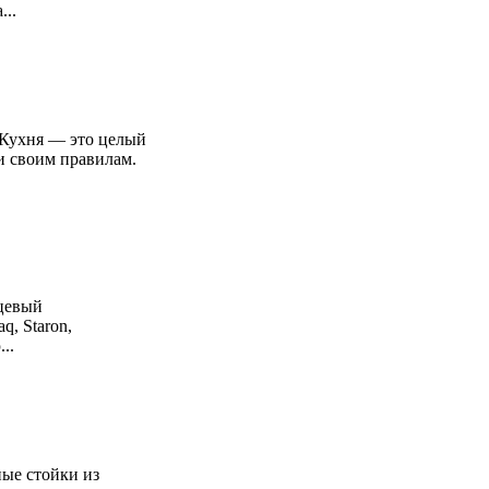
...
яКухня — это целый
и своим правилам.
рцевый
q, Staron,
...
ные стойки из