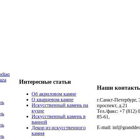
diaq
aza
Интересные статьи
Наши контакт
Об акриловом камне
О кварцевом камне
г.Санкт-Петербург,
нь
Искусственный камень на
проспект, д.21
кухне
Тел./факс: +7 (812) 
нь
Искусственный камень в
85-61,
ванной
нь
E-mail: inf@granddec
Декор из искусственного
камня
нь