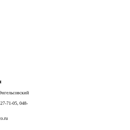
ы
 Энгельсовский
027-71-05, 048-
o.ru