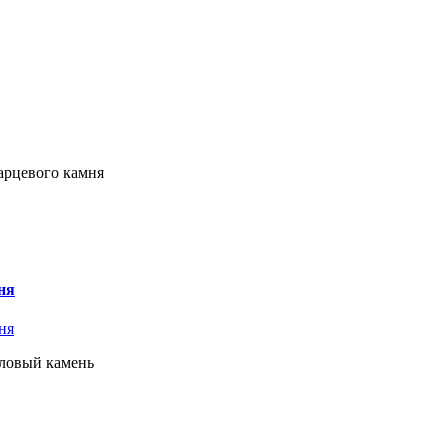
арцевого камня
ня
иловый камень