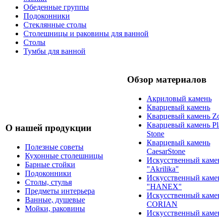
Обеденные группы
Подоконники
Стеклянные столы
Столешницы и раковины для ванной
Столы
Тумбы для ванной
Обзор материалов
Акриловый камень
Кварцевый камень
Кварцевый камень Zo
Кварцевый камень Pl
О нашей продукции
Stone
Кварцевый камень
Полезные советы
CaesarStone
Кухонные столешницы
Искусственный каме
Барные стойки
"Akrilika"
Подоконники
Искусственный каме
Столы, стулья
"HANEX"
Предметы интерьера
Искусственный каме
Ванные, душевые
CORIAN
Мойки, раковины
Искусственный каме