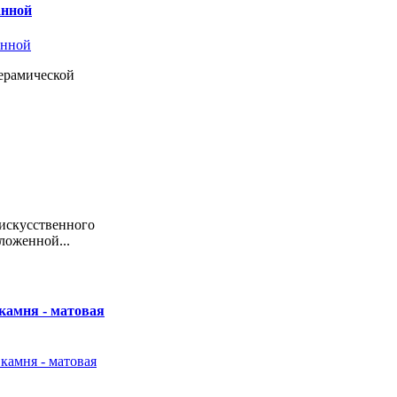
анной
керамической
 искусственного
ложенной...
камня - матовая