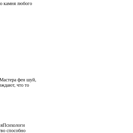
о камня любого
Мастера фен шуй,
рждают, что то
няПсихологи
тво способно