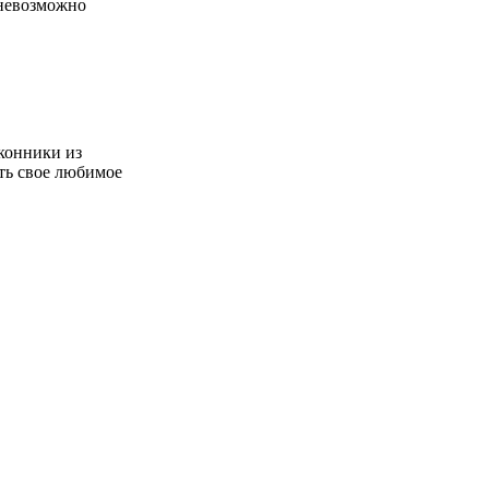
 невозможно
конники из
ть свое любимое