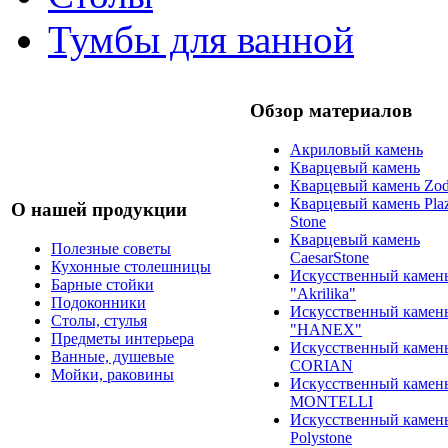
Тумбы для ванной
Обзор материалов
Акриловый камень
Кварцевый камень
Кварцевый камень Zod
Кварцевый камень Pla
О нашей продукции
Stone
Кварцевый камень
Полезные советы
CaesarStone
Кухонные столешницы
Искусственный камен
Барные стойки
"Akrilika"
Подоконники
Искусственный камен
Столы, стулья
"HANEX"
Предметы интерьера
Искусственный камен
Ванные, душевые
CORIAN
Мойки, раковины
Искусственный камен
MONTELLI
Искусственный камен
Polystone