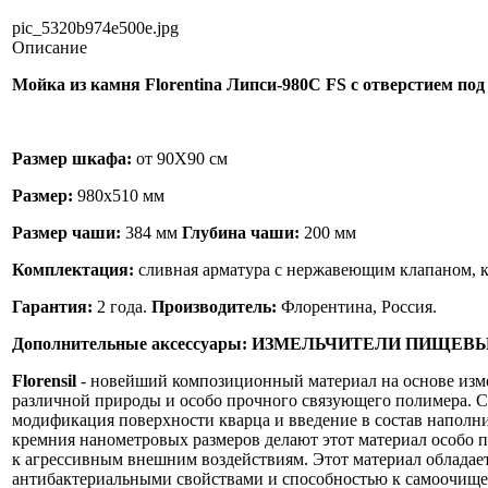
pic_5320b974e500e.jpg
Описание
Мойка из камня Florentina Липси-980С FS с отверстием под
Размер шкафа:
от 90X90 см
Размер:
980х510 мм
Размер чаши:
384 мм
Глубина чаши:
200 мм
Комплектация:
сливная арматура с нержавеющим клапаном, 
Гарантия:
2 года.
Производитель:
Флорентина, Россия.
Дополнительные аксессуары:
ИЗМЕЛЬЧИТЕЛИ ПИЩЕВЫ
Florensil
- новейший композиционный материал на основе изм
различной природы и особо прочного связующего полимера. 
модификация поверхности кварца и введение в состав наполн
кремния нанометровых размеров делают этот материал особо 
к агрессивным внешним воздействиям. Этот материал обладае
антибактериальными свойствами и способностью к самоочищ