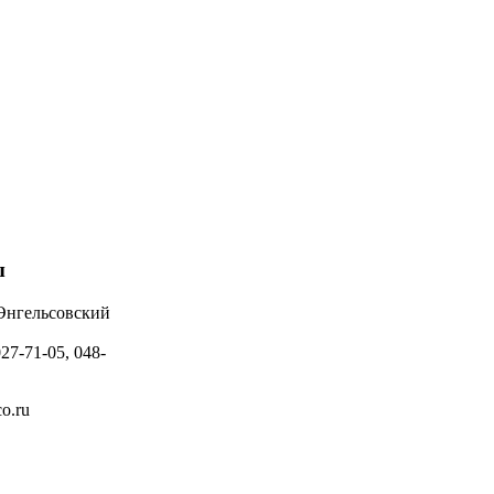
ы
 Энгельсовский
027-71-05, 048-
o.ru