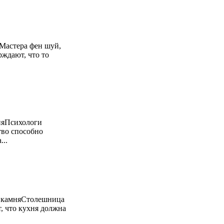
Мастера фен шуй,
рждают, что то
няПсихологи
тво способно
...
о камняСтолешница
, что кухня должна