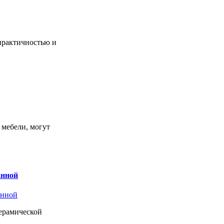
практичностью и
 мебели, могут
анной
керамической