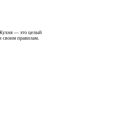
яКухня — это целый
и своим правилам.