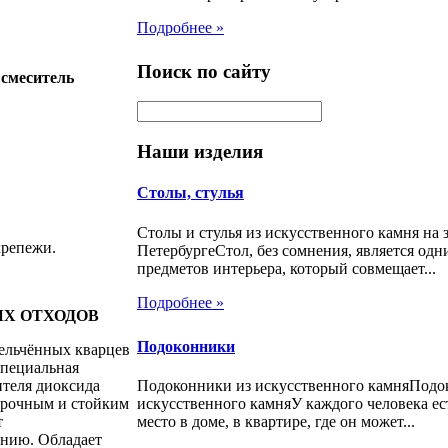
Подробнее »
Поиск по сайту
 смеситель
Наши изделия
Столы, стулья
Столы и стулья из искусственного камня на з
крепежи.
ПетербургеСтол, без сомнения, является од
предметов интерьера, который совмещает...
Подробнее »
Х ОТХОДОВ
Подоконники
ельчённых кварцев
Специальная
ителя диоксида
Подоконники из искусственного камняПодо
прочным и стойким
искусственного камняУ каждого человека ес
т
место в доме, в квартире, где он может...
ению. Обладает