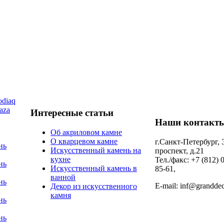
diaq
aza
Интересные статьи
Наши контакт
Об акриловом камне
О кварцевом камне
г.Санкт-Петербург,
нь
Искусственный камень на
проспект, д.21
кухне
Тел./факс: +7 (812) 
нь
Искусственный камень в
85-61,
ванной
нь
E-mail: inf@granddec
Декор из искусственного
камня
нь
нь