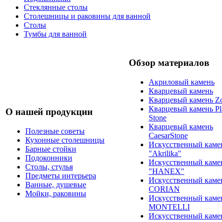
Стеклянные столы
Столешницы и раковины для ванной
Столы
Тумбы для ванной
Обзор материалов
Акриловый камень
Кварцевый камень
Кварцевый камень Zo
Кварцевый камень Pl
О нашей продукции
Stone
Кварцевый камень
Полезные советы
CaesarStone
Кухонные столешницы
Искусственный каме
Барные стойки
"Akrilika"
Подоконники
Искусственный каме
Столы, стулья
"HANEX"
Предметы интерьера
Искусственный каме
Ванные, душевые
CORIAN
Мойки, раковины
Искусственный каме
MONTELLI
Искусственный каме