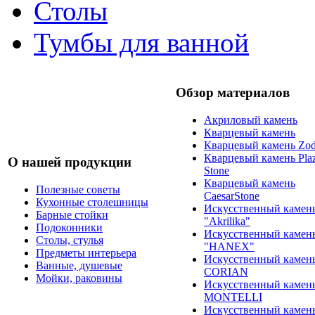
Столы
Тумбы для ванной
Обзор материалов
Акриловый камень
Кварцевый камень
Кварцевый камень Zod
Кварцевый камень Pla
О нашей продукции
Stone
Кварцевый камень
Полезные советы
CaesarStone
Кухонные столешницы
Искусственный камен
Барные стойки
"Akrilika"
Подоконники
Искусственный камен
Столы, стулья
"HANEX"
Предметы интерьера
Искусственный камен
Ванные, душевые
CORIAN
Мойки, раковины
Искусственный камен
MONTELLI
Искусственный камен