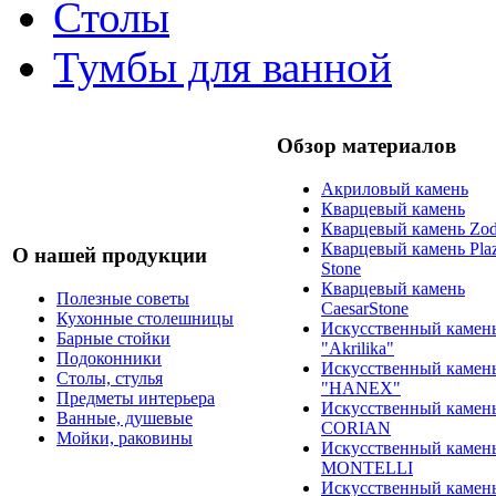
Столы
Тумбы для ванной
Обзор материалов
Акриловый камень
Кварцевый камень
Кварцевый камень Zod
Кварцевый камень Pla
О нашей продукции
Stone
Кварцевый камень
Полезные советы
CaesarStone
Кухонные столешницы
Искусственный камен
Барные стойки
"Akrilika"
Подоконники
Искусственный камен
Столы, стулья
"HANEX"
Предметы интерьера
Искусственный камен
Ванные, душевые
CORIAN
Мойки, раковины
Искусственный камен
MONTELLI
Искусственный камен