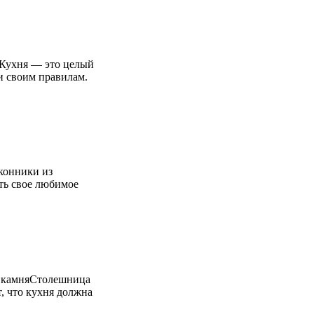
яКухня — это целый
и своим правилам.
конники из
ть свое любимое
о камняСтолешница
, что кухня должна