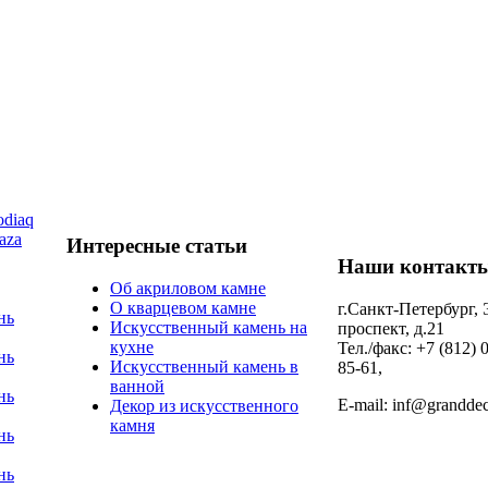
diaq
aza
Интересные статьи
Наши контакт
Об акриловом камне
О кварцевом камне
г.Санкт-Петербург,
нь
Искусственный камень на
проспект, д.21
кухне
Тел./факс: +7 (812) 
нь
Искусственный камень в
85-61,
ванной
нь
E-mail: inf@granddec
Декор из искусственного
камня
нь
нь