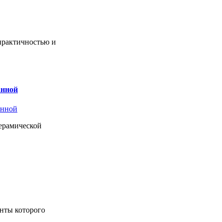
практичностью и
анной
керамической
енты которого