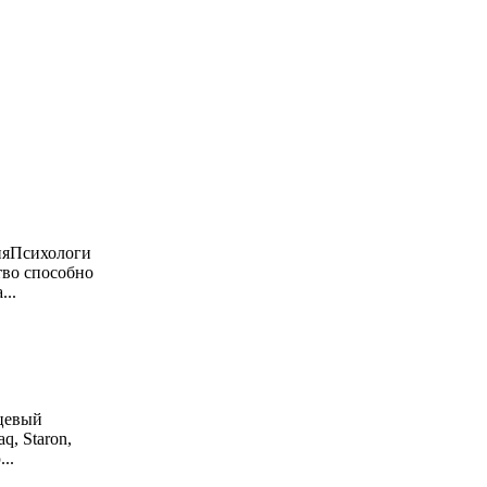
няПсихологи
тво способно
...
рцевый
q, Staron,
...