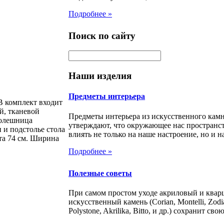
Подробнее »
Поиск по сайту
Наши изделия
Предметы интерьера
В комплект входит
й, тканевой
Предметы интерьера из искусственного кам
толешница
утверждают, что окружающее нас пространс
и подстолье стола
влиять не только на наше настроение, но и на
та 74 см. Ширина
Подробнее »
Полезные советы
При самом простом уходе акриловый и ква
искусственный камень (Corian, Montelli, Zodia
Polystone, Akrilika, Bitto, и др.) сохранит свою