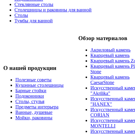
Стеклянные столы
Столешницы и раковины для ванной
Столы
Тумбы для ванной
Обзор материалов
Акриловый камень
Кварцевый камень
Кварцевый камень Zo
Кварцевый камень Pl
О нашей продукции
Stone
Кварцевый камень
Полезные советы
CaesarStone
Кухонные столешницы
Искусственный каме
Барные стойки
"Akrilika"
Подоконники
Искусственный каме
Столы, стулья
"HANEX"
Предметы интерьера
Искусственный каме
Ванные, душевые
CORIAN
Мойки, раковины
Искусственный каме
MONTELLI
Искусственный каме