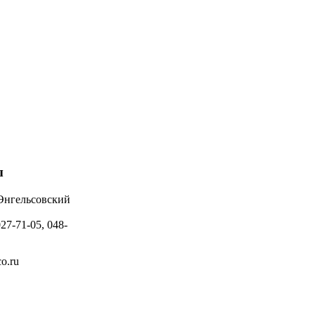
ы
 Энгельсовский
027-71-05, 048-
o.ru