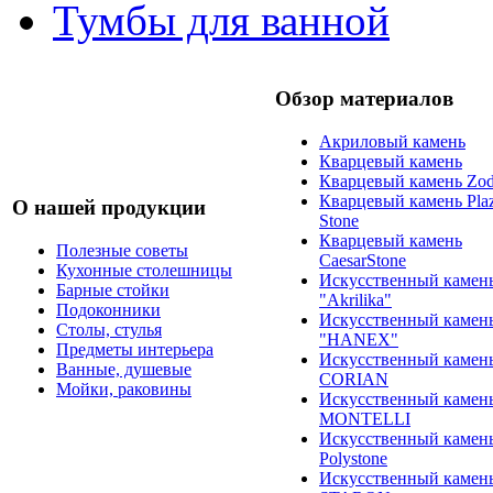
Тумбы для ванной
Обзор материалов
Акриловый камень
Кварцевый камень
Кварцевый камень Zod
Кварцевый камень Pla
О нашей продукции
Stone
Кварцевый камень
Полезные советы
CaesarStone
Кухонные столешницы
Искусственный камен
Барные стойки
"Akrilika"
Подоконники
Искусственный камен
Столы, стулья
"HANEX"
Предметы интерьера
Искусственный камен
Ванные, душевые
CORIAN
Мойки, раковины
Искусственный камен
MONTELLI
Искусственный камен
Polystone
Искусственный камен