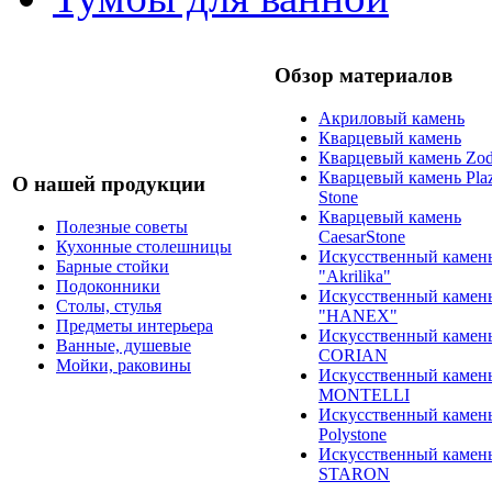
Обзор материалов
Акриловый камень
Кварцевый камень
Кварцевый камень Zod
Кварцевый камень Pla
О нашей продукции
Stone
Кварцевый камень
Полезные советы
CaesarStone
Кухонные столешницы
Искусственный камен
Барные стойки
"Akrilika"
Подоконники
Искусственный камен
Столы, стулья
"HANEX"
Предметы интерьера
Искусственный камен
Ванные, душевые
CORIAN
Мойки, раковины
Искусственный камен
MONTELLI
Искусственный камен
Polystone
Искусственный камен
STARON