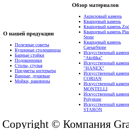
Обзор материалов
Акриловый камень
Кварцевый камень
Кварцевый камень Zod
Кварцевый камень Pla
О нашей продукции
Stone
Кварцевый камень
Полезные советы
CaesarStone
Кухонные столешницы
Искусственный камен
Барные стойки
"Akrilika"
Подоконники
Искусственный камен
Столы, стулья
"HANEX"
Предметы интерьера
Искусственный камен
Ванные, душевые
CORIAN
Мойки, раковины
Искусственный камен
MONTELLI
Искусственный камен
Polystone
Искусственный камен
STARON
Copyright © Компания Gr