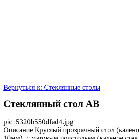
Вернуться к: Стеклянные столы
Стеклянный стол AB
pic_5320b550dfad4.jpg
Описание
Круглый прозрачный стол (калено
10мм), с матовым подстольем (каленое стек