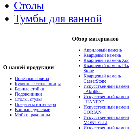
Столы
Тумбы для ванной
Обзор материалов
Акриловый камень
Кварцевый камень
Кварцевый камень Zod
Кварцевый камень Pla
О нашей продукции
Stone
Кварцевый камень
Полезные советы
CaesarStone
Кухонные столешницы
Искусственный камен
Барные стойки
"Akrilika"
Подоконники
Искусственный камен
Столы, стулья
"HANEX"
Предметы интерьера
Искусственный камен
Ванные, душевые
CORIAN
Мойки, раковины
Искусственный камен
MONTELLI
Искусственный камен