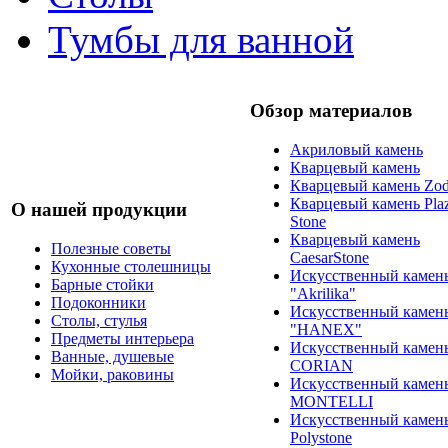
Тумбы для ванной
Обзор материалов
Акриловый камень
Кварцевый камень
Кварцевый камень Zod
Кварцевый камень Pla
О нашей продукции
Stone
Кварцевый камень
Полезные советы
CaesarStone
Кухонные столешницы
Искусственный камен
Барные стойки
"Akrilika"
Подоконники
Искусственный камен
Столы, стулья
"HANEX"
Предметы интерьера
Искусственный камен
Ванные, душевые
CORIAN
Мойки, раковины
Искусственный камен
MONTELLI
Искусственный камен
Polystone