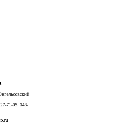
ы
 Энгельсовский
027-71-05, 048-
o.ru