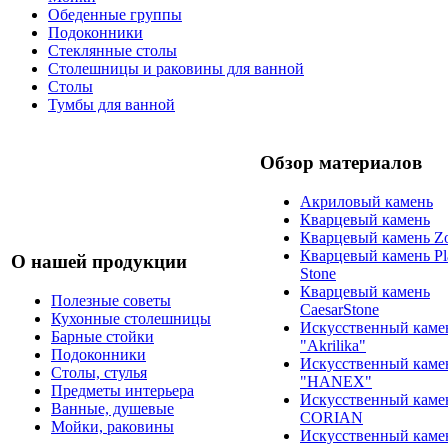
Обеденные группы
Подоконники
Стеклянные столы
Столешницы и раковины для ванной
Столы
Тумбы для ванной
Обзор материалов
Акриловый камень
Кварцевый камень
Кварцевый камень Zo
Кварцевый камень Pl
О нашей продукции
Stone
Кварцевый камень
Полезные советы
CaesarStone
Кухонные столешницы
Искусственный каме
Барные стойки
"Akrilika"
Подоконники
Искусственный каме
Столы, стулья
"HANEX"
Предметы интерьера
Искусственный каме
Ванные, душевые
CORIAN
Мойки, раковины
Искусственный каме