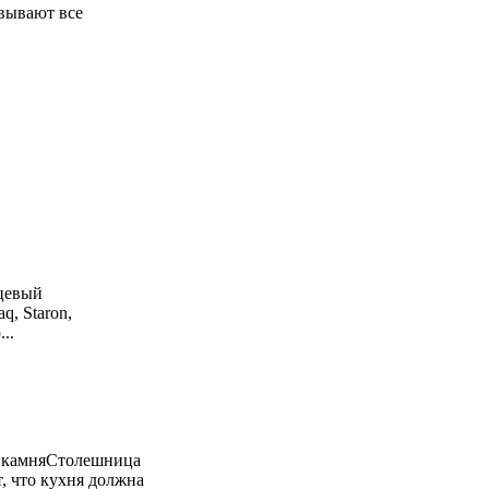
евывают все
рцевый
q, Staron,
...
о камняСтолешница
, что кухня должна