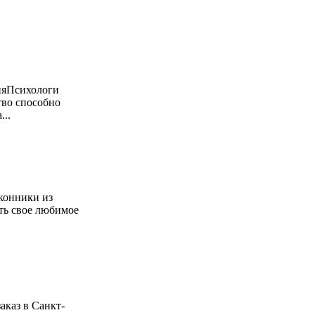
няПсихологи
тво способно
...
конники из
ть свое любимое
аказ в Санкт-