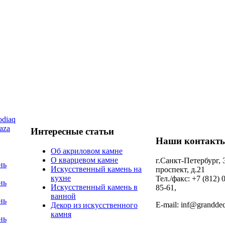
diaq
aza
Интересные статьи
Наши контакт
Об акриловом камне
О кварцевом камне
г.Санкт-Петербург,
нь
Искусственный камень на
проспект, д.21
кухне
Тел./факс: +7 (812) 
нь
Искусственный камень в
85-61,
ванной
нь
E-mail: inf@granddec
Декор из искусственного
камня
нь