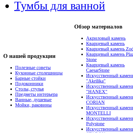
Тумбы для ванной
Обзор материалов
Акриловый камень
Кварцевый камень
Кварцевый камень Zod
Кварцевый камень Pla
О нашей продукции
Stone
Кварцевый камень
Полезные советы
CaesarStone
Кухонные столешницы
Искусственный камен
Барные стойки
"Akrilika"
Подоконники
Искусственный камен
Столы, стулья
"HANEX"
Предметы интерьера
Искусственный камен
Ванные, душевые
CORIAN
Мойки, раковины
Искусственный камен
MONTELLI
Искусственный камен
Polystone
Искусственный камен