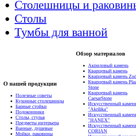
Столешницы и раковин
Столы
Тумбы для ванной
Обзор материалов
Акриловый камень
Кварцевый камень
Кварцевый камень Zod
Кварцевый камень Pla
О нашей продукции
Stone
Кварцевый камень
Полезные советы
CaesarStone
Кухонные столешницы
Искусственный камен
Барные стойки
"Akrilika"
Подоконники
Искусственный камен
Столы, стулья
"HANEX"
Предметы интерьера
Искусственный камен
Ванные, душевые
CORIAN
Мойки, раковины