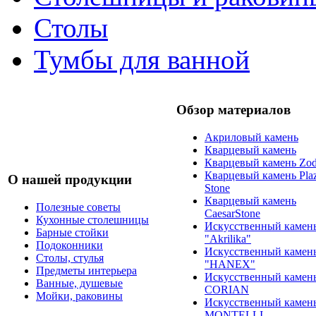
Столы
Тумбы для ванной
Обзор материалов
Акриловый камень
Кварцевый камень
Кварцевый камень Zod
Кварцевый камень Pla
О нашей продукции
Stone
Кварцевый камень
Полезные советы
CaesarStone
Кухонные столешницы
Искусственный камен
Барные стойки
"Akrilika"
Подоконники
Искусственный камен
Столы, стулья
"HANEX"
Предметы интерьера
Искусственный камен
Ванные, душевые
CORIAN
Мойки, раковины
Искусственный камен
MONTELLI