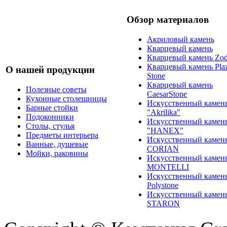
Обзор материалов
Акриловый камень
Кварцевый камень
Кварцевый камень Zod
Кварцевый камень Pla
О нашей продукции
Stone
Кварцевый камень
Полезные советы
CaesarStone
Кухонные столешницы
Искусственный камен
Барные стойки
"Akrilika"
Подоконники
Искусственный камен
Столы, стулья
"HANEX"
Предметы интерьера
Искусственный камен
Ванные, душевые
CORIAN
Мойки, раковины
Искусственный камен
MONTELLI
Искусственный камен
Polystone
Искусственный камен
STARON