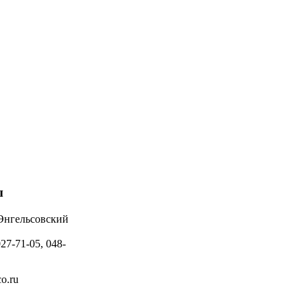
ы
 Энгельсовский
027-71-05, 048-
o.ru