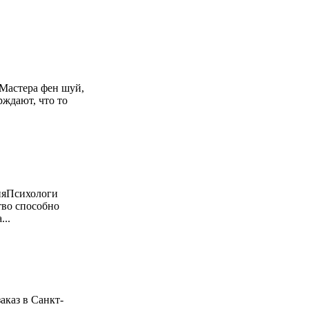
Мастера фен шуй,
рждают, что то
няПсихологи
тво способно
...
аказ в Санкт-