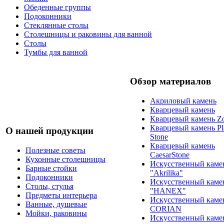
Обеденные группы
Подоконники
Стеклянные столы
Столешницы и раковины для ванной
Столы
Тумбы для ванной
Обзор материалов
Акриловый камень
Кварцевый камень
Кварцевый камень Zo
Кварцевый камень Pl
О нашей продукции
Stone
Кварцевый камень
Полезные советы
CaesarStone
Кухонные столешницы
Искусственный каме
Барные стойки
"Akrilika"
Подоконники
Искусственный каме
Столы, стулья
"HANEX"
Предметы интерьера
Искусственный каме
Ванные, душевые
CORIAN
Мойки, раковины
Искусственный каме