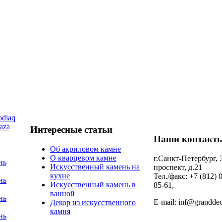
diaq
aza
Интересные статьи
Наши контакт
Об акриловом камне
О кварцевом камне
г.Санкт-Петербург,
нь
Искусственный камень на
проспект, д.21
кухне
Тел./факс: +7 (812) 
нь
Искусственный камень в
85-61,
ванной
нь
E-mail: inf@granddec
Декор из искусственного
камня
нь