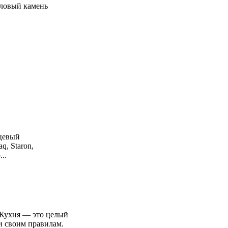
иловый камень
рцевый
q, Staron,
...
яКухня — это целый
и своим правилам.