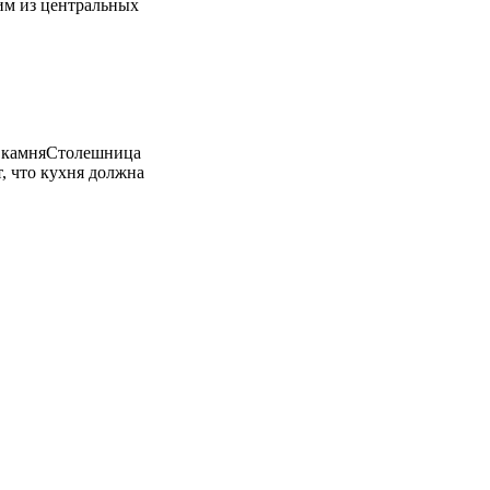
ним из центральных
о камняСтолешница
, что кухня должна