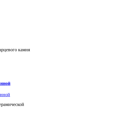
арцевого камня
анной
керамической