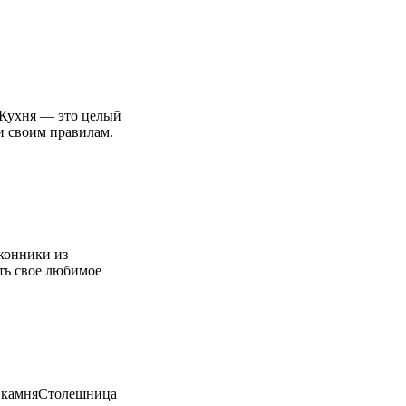
яКухня — это целый
и своим правилам.
конники из
ть свое любимое
о камняСтолешница