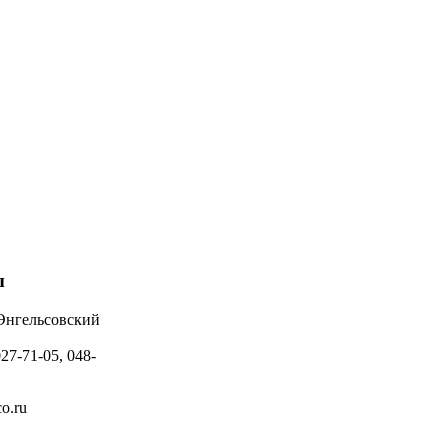
ы
 Энгельсовский
027-71-05, 048-
o.ru