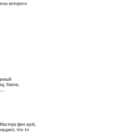
енты которого
рцевый
q, Staron,
...
Мастера фен шуй,
рждают, что то