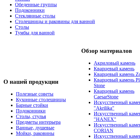
Обеденные группы
Подоконники
Стеклянные столы
Столешницы и раковины для ванной
Столы
Тумбы для ванной
Обзор материалов
Акриловый камень
Кварцевый камень
Кварцевый камень Zo
Кварцевый камень Pl
О нашей продукции
Stone
Кварцевый камень
Полезные советы
CaesarStone
Кухонные столешницы
Искусственный каме
Барные стойки
"Akrilika"
Подоконники
Искусственный каме
Столы, стулья
"HANEX"
Предметы интерьера
Искусственный каме
Ванные, душевые
CORIAN
Мойки, раковины
Искусственный каме