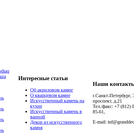
diaq
aza
Интересные статьи
Наши контакт
Об акриловом камне
О кварцевом камне
г.Санкт-Петербург,
нь
Искусственный камень на
проспект, д.21
кухне
Тел./факс: +7 (812) 
нь
Искусственный камень в
85-61,
ванной
нь
E-mail: inf@granddec
Декор из искусственного
камня
нь