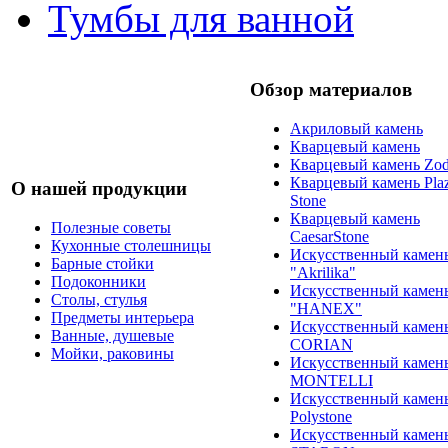
Тумбы для ванной
Обзор материалов
Акриловый камень
Кварцевый камень
Кварцевый камень Zod
Кварцевый камень Pla
О нашей продукции
Stone
Кварцевый камень
Полезные советы
CaesarStone
Кухонные столешницы
Искусственный камен
Барные стойки
"Akrilika"
Подоконники
Искусственный камен
Столы, стулья
"HANEX"
Предметы интерьера
Искусственный камен
Ванные, душевые
CORIAN
Мойки, раковины
Искусственный камен
MONTELLI
Искусственный камен
Polystone
Искусственный камен