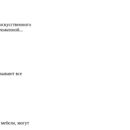
 искусственного
ложенной...
евывают все
 мебели, могут