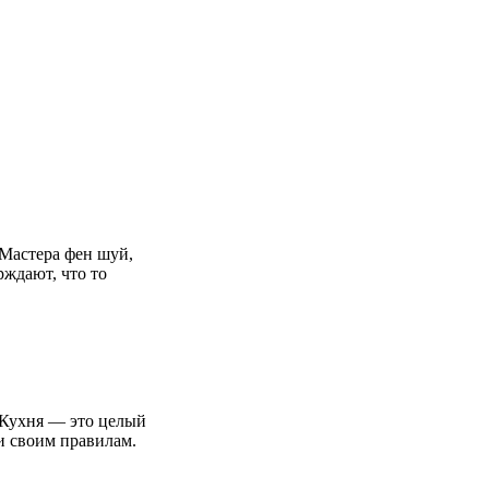
Мастера фен шуй,
рждают, что то
яКухня — это целый
и своим правилам.