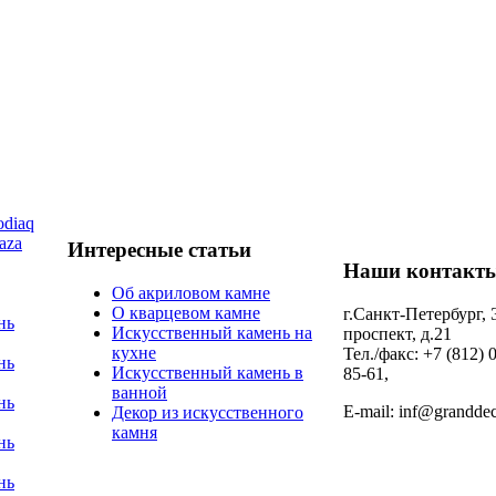
diaq
aza
Интересные статьи
Наши контакт
Об акриловом камне
О кварцевом камне
г.Санкт-Петербург,
нь
Искусственный камень на
проспект, д.21
кухне
Тел./факс: +7 (812) 
нь
Искусственный камень в
85-61,
ванной
нь
E-mail: inf@granddec
Декор из искусственного
камня
нь
нь