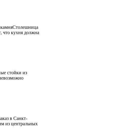
о камняСтолешница
, что кухня должна
ные стойки из
 невозможно
аказ в Санкт-
ним из центральных