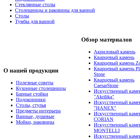
Стеклянные столы
Столешницы и раковины для ванной
Столы
Тумбы для ванной
Обзор материалов
Акриловый камень
Кварцевый камень
Кварцевый камень Zo
Кварцевый камень Pl
О нашей продукции
Stone
Кварцевый камень
Полезные советы
CaesarStone
Кухонные столешницы
Искусственный каме
Барные стойки
"Akrilika"
Подоконники
Искусственный каме
Столы, стулья
"HANEX"
Предметы интерьера
Искусственный каме
Ванные, душевые
CORIAN
Мойки, раковины
Искусственный каме
MONTELLI
Искусственный каме