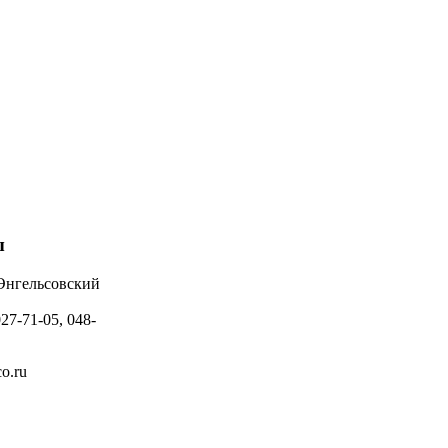
ы
 Энгельсовский
027-71-05, 048-
o.ru