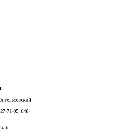
ы
 Энгельсовский
027-71-05, 048-
o.ru