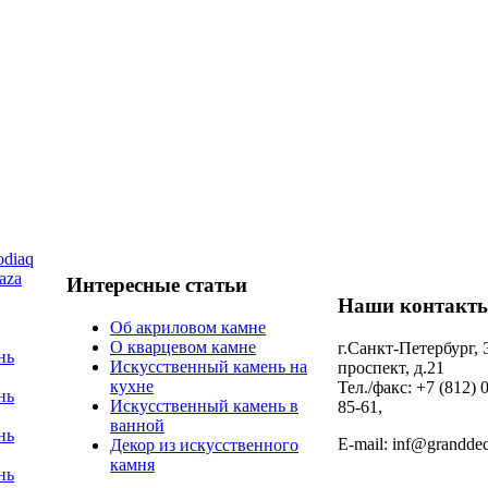
diaq
aza
Интересные статьи
Наши контакт
Об акриловом камне
О кварцевом камне
г.Санкт-Петербург,
нь
Искусственный камень на
проспект, д.21
кухне
Тел./факс: +7 (812) 
нь
Искусственный камень в
85-61,
ванной
нь
E-mail: inf@granddec
Декор из искусственного
камня
нь