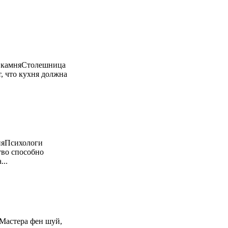
о камняСтолешница
, что кухня должна
няПсихологи
тво способно
...
Мастера фен шуй,