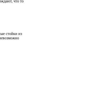
рждают, что то
ные стойки из
 невозможно