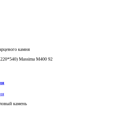
арцевого камня
*220*540) Massima M400 92
ня
иловый камень