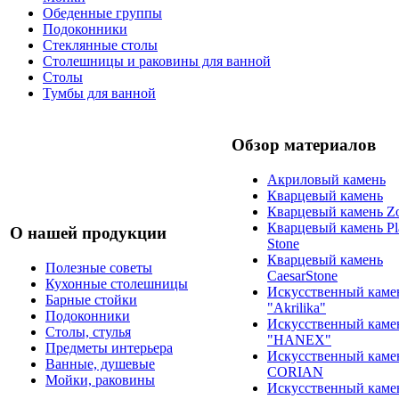
Обеденные группы
Подоконники
Стеклянные столы
Столешницы и раковины для ванной
Столы
Тумбы для ванной
Обзор материалов
Акриловый камень
Кварцевый камень
Кварцевый камень Zo
Кварцевый камень Pl
О нашей продукции
Stone
Кварцевый камень
Полезные советы
CaesarStone
Кухонные столешницы
Искусственный каме
Барные стойки
"Akrilika"
Подоконники
Искусственный каме
Столы, стулья
"HANEX"
Предметы интерьера
Искусственный каме
Ванные, душевые
CORIAN
Мойки, раковины
Искусственный каме